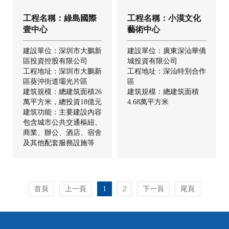
工程名稱：綠島國際
工程名稱：小漠文化
壹中心
藝術中心
建設單位：深圳市大鵬新
建設單位：廣東深汕華僑
區投資控股有限公司
城投資有限公司
工程地址：深圳市大鵬新
工程地址：深汕特別合作
區葵沖街道壩光片區
區
建筑規模：總建筑面積26
建筑規模：總建筑面積
萬平方米，總投資18億元
4.68萬平方米
建筑功能：主要建設內容
包含城市公共交通樞紐、
商業、辦公、酒店、宿舍
及其他配套服務設施等
首頁
上一頁
1
2
下一頁
尾頁