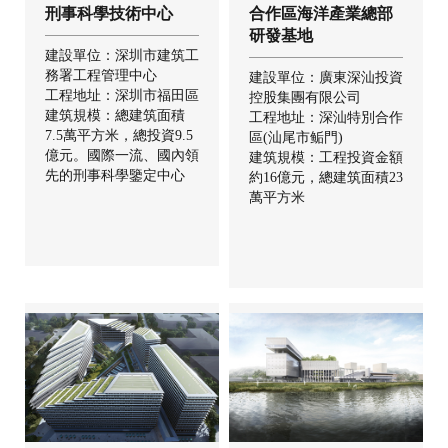
刑事科學技術中心
合作區海洋產業總部
研發基地
建設單位：深圳市建筑工
務署工程管理中心
建設單位：廣東深汕投資
工程地址：深圳市福田區
控股集團有限公司
建筑規模：總建筑面積
工程地址：深汕特別合作
7.5萬平方米，總投資9.5
區(汕尾市鲘門)
億元。國際一流、國內領
建筑規模：工程投資金額
先的刑事科學鑒定中心
約16億元，總建筑面積23
萬平方米