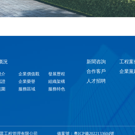
概況
新聞咨詢
工程案
合作客戶
企業黨
簡介
企業價值觀
發展歷程
人才招聘
認證
企業榮譽
組織架構
范圍
服務區域
服務特色
市大眾工程管理有限公司
備案號：粵ICP備2022133604號