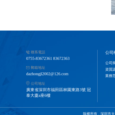
聯系電話
公司
0755-83672361 83672363
公司
郵箱地址
資質
dazhongjl2002@126.com
業務
公司地址
廣東省深圳市福田區林園東路3號 冠
泰大廈a座6樓
版權所有 . 深圳