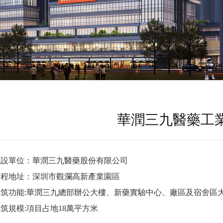
華潤三九醫藥工
建設單位：華潤三九醫藥股份有限公司
工程地址：深圳市觀瀾高新產業園區
建筑功能:華潤三九總部辦公大樓、新藥實驗中心、廠區及宿舍區
筑規模:項目占地18萬平方米