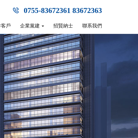
0755-83672361 83672363
作客戶
企業黨建
招賢納士
聯系我們