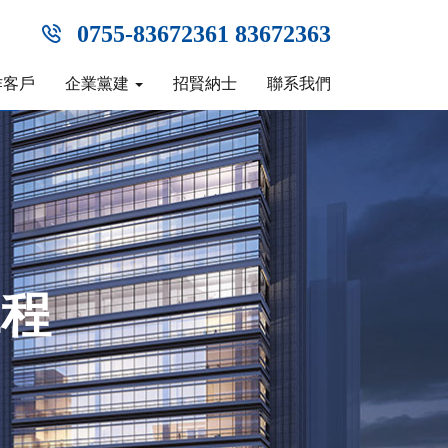
0755-83672361 83672363
作客戶
企業黨建
招賢納士
聯系我們
工程